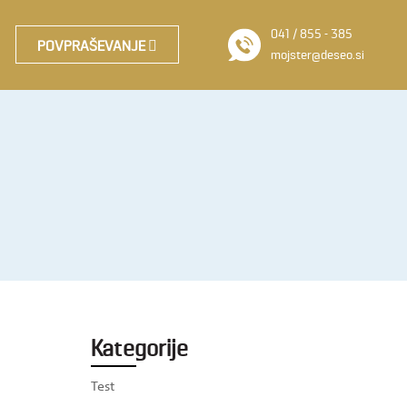
041 / 855 - 385
POVPRAŠEVANJE
mojster@deseo.si
Kategorije
Test