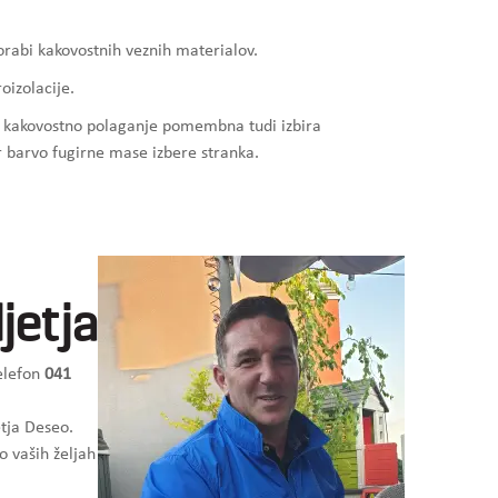
orabi kakovostnih veznih materialov.
oizolacije.
za kakovostno polaganje pomembna tudi izbira
r barvo fugirne mase izbere stranka.
jetja
telefon
041
tja Deseo.
o vaših željah