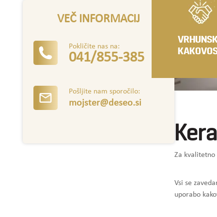
VEČ INFORMACIJ
VRHUNS
Pokličite nas na:
KAKOVO
041/855-385
Pošljite nam sporočilo:
mojster@deseo.si
Kera
Za kvalitetno
Vsi se zaveda
uporabo kakov