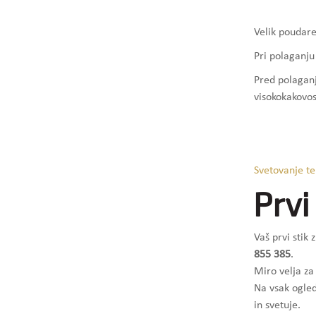
Velik poudare
Pri polaganju
Pred polaganj
visokokakovos
Svetovanje te
Prvi
Vaš prvi stik 
855 385
.
Miro velja za
Na vsak ogled
in svetuje.