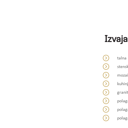
Izvaja
talna
stens
mozai
kuhinj
grani
polag
polag
polag