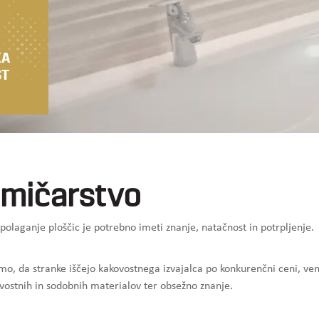
KA
ST
mičarstvo
 polaganje ploščic je potrebno imeti znanje, natačnost in potrpljenje.
mo, da stranke iščejo kakovostnega izvajalca po konkurenčni ceni, ve
ostnih in sodobnih materialov ter obsežno znanje.