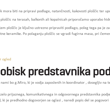
k mora biti na pripravi podlage, natančnosti, kakovosti ploščic ter up
 ploščic na terasah, balkonih ali kopalnicah priporočamo uporabo hidr
em ploščic je ključno ustrezno pripraviti podlago, poleg tega pa je 
tne keramike. Po polaganju ploščic se vgradi fugirna masa, pri čeme
r ogled
 obisk predstavnika pod
z nami bo g.Miro, ki je vodja zaposlenih in koordinator , dosegljiv na 
 zelo prijaznega, komunikativnega in odgovornega predstavnika podje
, ki je predhodno dogovorjen se oglasi , naredi popis del se pogovori 