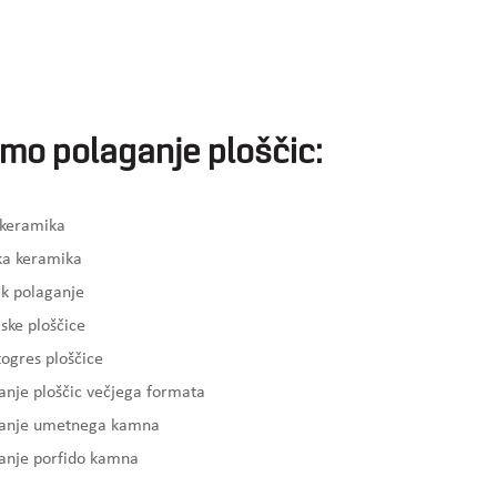
mo polaganje ploščic:
 keramika
ka keramika
k polaganje
ske ploščice
togres ploščice
anje ploščic večjega formata
anje umetnega kamna
anje porfido kamna