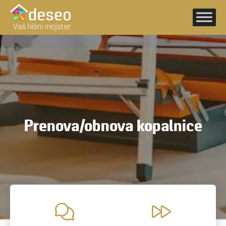
Skip
to
content
Prenova/obnova kopalnice