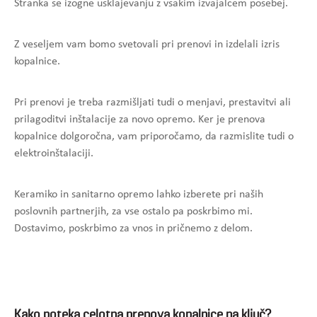
Stranka se izogne usklajevanju z vsakim izvajalcem posebej.
Z veseljem vam bomo svetovali pri prenovi in izdelali izris
kopalnice.
Pri prenovi je treba razmišljati tudi o menjavi, prestavitvi ali
prilagoditvi inštalacije za novo opremo. Ker je prenova
kopalnice dolgoročna, vam priporočamo, da razmislite tudi o
elektroinštalaciji.
Keramiko in sanitarno opremo lahko izberete pri naših
poslovnih partnerjih, za vse ostalo pa poskrbimo mi.
Dostavimo, poskrbimo za vnos in pričnemo z delom.
Kako poteka celotna prenova kopalnice na ključ?