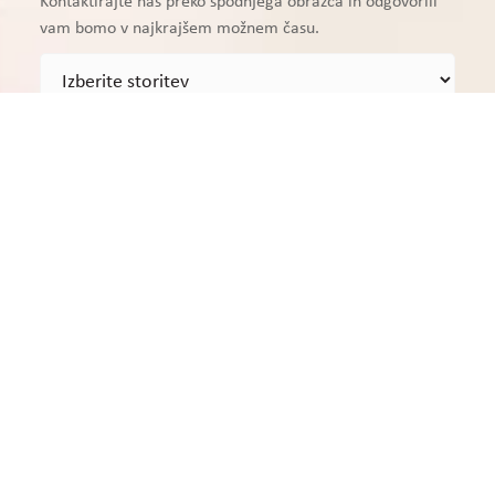
Kontaktirajte nas preko spodnjega obrazca in odgovorili
vam bomo v najkrajšem možnem času.